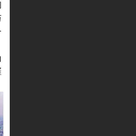
淘
与
今
了
为
璀