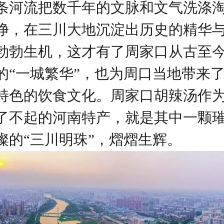
条河流把数千年的文脉和文气洗涤
净，在三川大地沉淀出历史的精华
勃勃生机，这才有了周家口从古至
的
“
一城繁华
”
，也为周口当地带来
特色的饮食文化。周家口胡辣汤作
了不起的河南特产，就是其中一颗
璨的
“
三川明珠
”
，熠熠生辉。