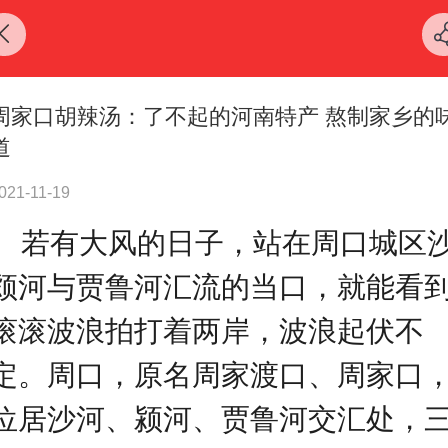
周家口胡辣汤：了不起的河南特产 熬制家乡的
道
021-11-19
若有大风的日子，站在周口城区
颍河与贾鲁河汇流的当口，就能看
滚滚波浪拍打着两岸，波浪起伏不
定。周口，原名周家渡口、周家口
位居沙河、颍河、贾鲁河交汇处，