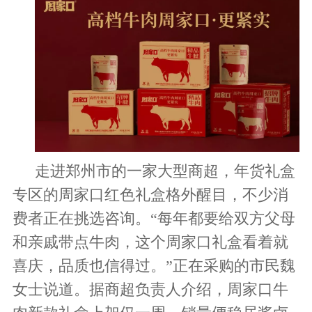
走进
郑州
市的一家大型商超，年货
礼盒
专区的
周家口
红色礼盒格外醒目，不少消
费者正在挑选
咨询
。
“每年都要给双方父母
和亲戚
带点牛肉
，这个
周家口
礼盒看着就
喜庆，
品质也信得过
。
”正在采购的市民
魏
女士说道。据商超负责人介绍，周家口牛