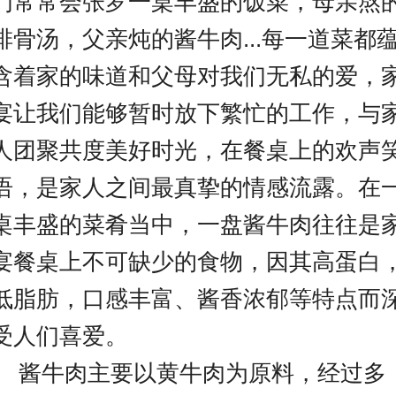
们
常常会
张罗一桌
丰盛的饭菜，
母亲熬
排骨汤，父亲炖的酱牛肉
...
每一道菜都
含着家的味道和父母对我们无私的爱，
宴
让
我们
能够
暂时
放下繁忙的工作，与
人团聚
共度美好时光
，
在餐桌上的
欢声
语，是家人之间最真挚的情感流露
。
在
桌丰盛的菜肴当中，一盘酱
牛肉
往往是
宴餐桌上
不可缺少的食物，因其
高蛋白
低脂肪
，
口感丰富、酱香浓郁等特点
而
受人们喜爱。
酱牛肉
主要
以
黄
牛肉为原料，经过多