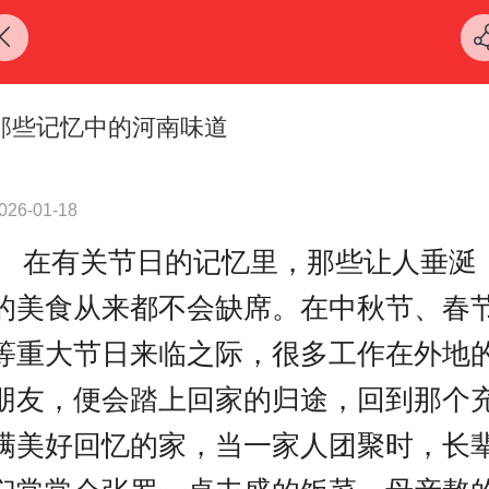
那些记忆中的河南味道
026-01-18
在有关节日的记忆
里
，
那些让人垂涎
的
美食
从来都不会缺席
。
在中秋节、春
等重大节日来临之际，很多工作在外地
朋友，便会踏上回家的归途，回到那个
满美好回忆的家，当一家人团聚时，长