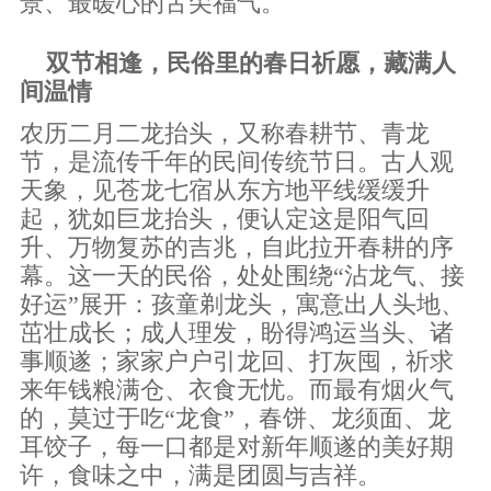
景、最暖心的舌尖福气。
双节相逢，民俗里的春日祈愿，藏满人
间温情
农历二月二龙抬头，又称春耕节、青龙
节，是流传千年的民间传统节日。古人观
天象，见苍龙七宿从东方地平线缓缓升
起，犹如巨龙抬头，便认定这是阳气回
升、万物复苏的吉兆，自此拉开春耕的序
幕。这一天的民俗，处处围绕
“沾龙气、接
好运”展开：孩童剃龙头，寓意出人头地、
茁壮成长；成人理发，盼得鸿运当头、诸
事顺遂；家家户户引龙回、打灰囤，祈求
来年钱粮满仓、衣食无忧。而最有烟火气
的，莫过于吃“龙食”，
春饼、
龙须面、龙
耳饺子，每一口都是对新年顺遂的美好期
许，食味之中，满是团圆与吉祥。