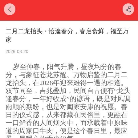
二月二龙抬头・恰逢春分，春启食鲜，福至万
家
2026-03-20
岁至仲春，阳气升腾，昼夜均分的春
分，与象征苍龙苏醒、万物启蛰的二月二
龙抬头，在
2026年迎来难得一遇的相逢。
双节同至，吉兆叠加，民间自古便有“龙头
逢春分，一年好收成”的谚语，既是对风调
雨顺的期盼，也是对阖家安康的祝愿。春
日的仪式感，从来都藏在民俗里，更融在
一口鲜香的人间烟火中，而承载着中原味
道的周家口牛肉，便是这个春日里，最应