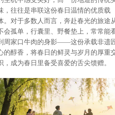
味，往往是串联这份春日温情的优质载
体。对于多数人而言，奔赴春光的旅途
不会孤单，行囊里、野餐垫上，常常能
到周家口牛肉的身影
——这份承载非遗
心的醇香，将春日的鲜灵与岁月的厚重
织，成为春日里备受喜爱的舌尖馈赠。