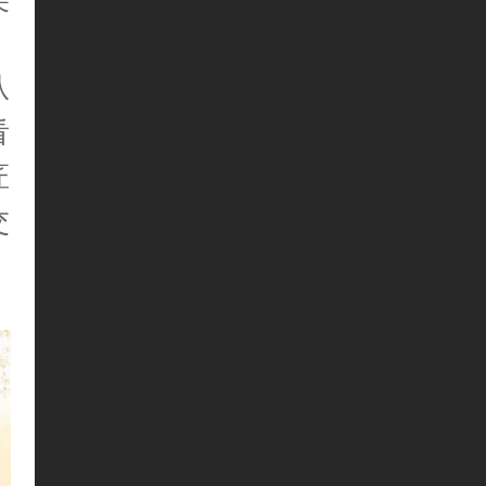
从
看
匠
交