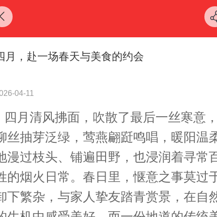
四月，赴一场春天与美食的约会
026-04-11
四月清风拂面，吹散了最后一丝寒意
柳丝抽芽泛绿，莺燕翩跹鸣唱，暖阳温
地漫过枝头、铺遍田野，也浸润着寻常
姓的烟火日常。春日里，惬意之事莫过
卸下繁杂，与家人挚友踏青赏景，在自
的生机中感受美好，而一份地道的传统